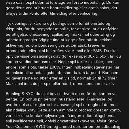
visse casinospil uden at foretage en første indbetaling. Du kan
gøre dette ved at bruge bonusmidler og/eller gratis spins, der
tilføjes til din konto efter tilmelding eller verificering.
Tjek venligst vilkårene og betingelserne for dit område og
tidspunkt, før du begynder at spille, for at sikre, at du opfylder
berettigelse, omsætning, spilbidrag, maksimal udbetaling og
udbetalingsregler. Vigtige ting at kigge efter, når du tjekker
aktivering, er, om bonusen gives automatisk, kræver en
promokode, eller skal bekræftes via e-mail eller SMS. Du skal
opfylde visse omsætningskrav (for eksempel 30x til 60x), før du
kan hæve dine bonusmidler. Nogle spil tæller slet ikke, mens
andre, som slots, tæller 100%. Ingen indbetalingsgevinster har
et maksimalt udbetalingsbeløb, som du kan tage ud. Bonusen
og gevinsterne udløber efter en vis tid, normalt 24 til 72 timer.
Maksimal indsats pr. spin eller hånd, mens bonusen er aktiv.
Betaling & KYC: du skal bevise, hvem du er, før du kan hæve
penge. Én bonus pr. person, husstand eller IP-adresse, og
overholdelse af reglerne for ansvarligt spil er nogle af de mest
almindelige krav. Dette er en almindelig proces: opret en konto,
verificer dine kontaktoplysninger, få ingen indbetalingsbonus,
spil kvalificerede spil, opfyld omsætningskravene, afslut Know
Your Customer (KYC)-trin og anmod derefter om en udbetaling.