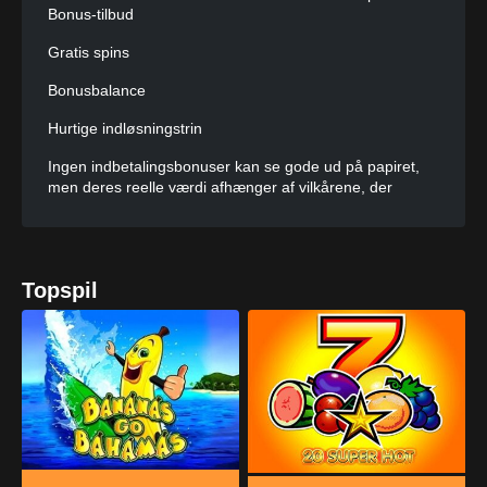
Bonus-tilbud
Gratis spins
Bonusbalance
Hurtige indløsningstrin
Ingen indbetalingsbonuser kan se gode ud på papiret,
men deres reelle værdi afhænger af vilkårene, der
følger med dem
Hvornår og hvordan man bruger Casinolab Promo
Code-feltet
Topspil
Rigtige penge-spil, der kan spilles med ingen
indbetalingsbonus
Betalingsmetoder hos Casinolab
Ingen indbetalingsbonus hos Casinolab