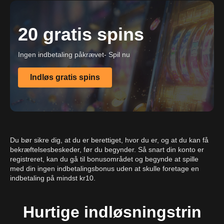
20 gratis spins
Ingen indbetaling påkrævet- Spil nu
Indløs gratis spins
Du bør sikre dig, at du er berettiget, hvor du er, og at du kan få
bekræftelsesbeskeder, før du begynder. Så snart din konto er
registreret, kan du gå til bonusområdet og begynde at spille
med din ingen indbetalingsbonus uden at skulle foretage en
indbetaling på mindst kr10.
Hurtige indløsningstrin