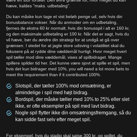
hæve, kaldes "maks. udbetaling".
Du kan måske kun tage et vist beløb penge ud, selv hvis din
bonusbalance vokser. Når du anmoder om en udbetaling,
fjernes de ekstra 60 kr normalt, hvis din bonusspil i alt er 160 kr,
og den maksimale udbetaling er 100 kr. Når det er sagt, hvis du
vil hæve, bør du ændre din strategi for at undgå at gå over
grænsen. I stedet for at jagte store udsving i volatilitet skal du
fokusere på at rydde dine væddemål hurtigt. Hvor meget hvert
spil tæller mod dine væddemål, vises af spilbidraget. Mange
spillere spilder tid her. Det kunne være sjovt at spille et spil, men
hvis det kun bidrager med 10%, you will need a lot more bets to
meet the requirement than if it contributed 100%.
Slotspil, der tæller 100% mod omsætning, er
almindelige i spil med højt bidrag.
Bordspil, der måske tæller med 10% to 25% eller slet
ikke, er ofte eksempler på spil med lavt bidrag.
Nogle spil flytter ikke din omsætningsfremgang, så du
kan sidde fast selv efter meget spil.
For eksempel, hvis du stadig skal satse 300 kr, og spillet, du