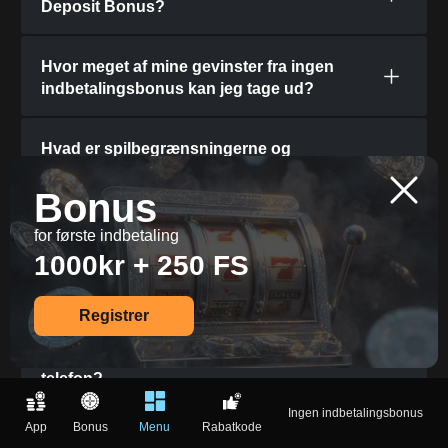
Deposit Bonus?
Hvor meget af mine gevinster fra ingen
indbetalingsbonus kan jeg tage ud?
Hvad er spilbegrænsningerne og
omsætningskravene for Casinolab No
Deposit Bonus?
Bonus
for første indbetaling
Skal jeg verificeres (kyc) for at bruge ingen
1000kr + 250 FS
indbetalingsbonus og hæve?
Registrer
Tillader Danmark Casinolab No Deposit
Bonus? Er det sikkert at spille på min
telefon?
Ingen indbetalingsbonus
App
Bonus
Menu
Rabatkode
Hvordan kan jeg få mine gevinster i