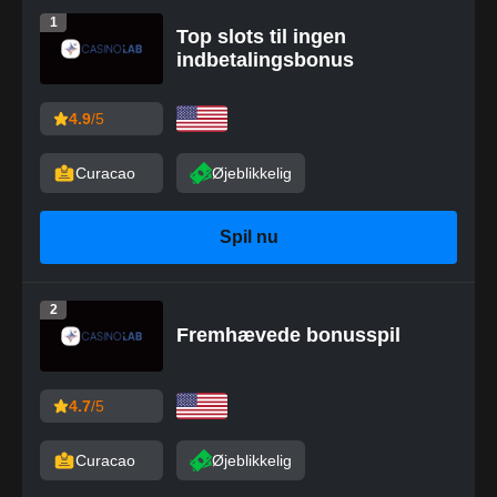
1
Top slots til ingen
indbetalingsbonus
4.9
/5
Curacao
Øjeblikkelig
Spil nu
2
Fremhævede bonusspil
4.7
/5
Curacao
Øjeblikkelig