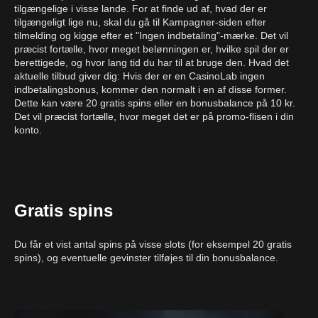
tilgængelige i visse lande. For at finde ud af, hvad der er
tilgængeligt lige nu, skal du gå til Kampagner-siden efter
tilmelding og kigge efter et "Ingen indbetaling"-mærke. Det vil
præcist fortælle, hvor meget belønningen er, hvilke spil der er
berettigede, og hvor lang tid du har til at bruge den. Hvad det
aktuelle tilbud giver dig: Hvis der er en CasinoLab ingen
indbetalingsbonus, kommer den normalt i en af disse former.
Dette kan være 20 gratis spins eller en bonusbalance på 10 kr.
Det vil præcist fortælle, hvor meget det er på promo-flisen i din
konto.
Gratis spins
Du får et vist antal spins på visse slots (for eksempel 20 gratis
spins), og eventuelle gevinster tilføjes til din bonusbalance.