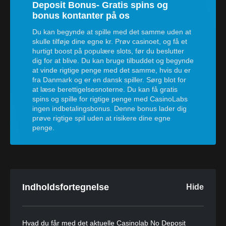
Deposit Bonus- Gratis spins og
bonus kontanter på os
Du kan begynde at spille med det samme uden at
skulle tilføje dine egne kr. Prøv casinoet, og få et
hurtigt boost på populære slots, før du beslutter
dig for at blive. Du kan bruge tilbuddet og begynde
at vinde rigtige penge med det samme, hvis du er
fra Danmark og er en dansk spiller. Sørg blot for
at læse berettigelsesnoterne. Du kan få gratis
spins og spille for rigtige penge med CasinoLabs
ingen indbetalingsbonus. Denne bonus lader dig
prøve rigtige spil uden at risikere dine egne
penge.
Indholdsfortegnelse
Hide
Hvad du får med det aktuelle Casinolab No Deposit