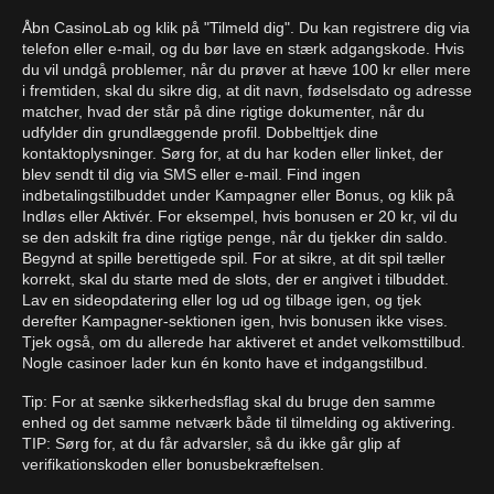
Åbn CasinoLab og klik på "Tilmeld dig". Du kan registrere dig via
telefon eller e-mail, og du bør lave en stærk adgangskode. Hvis
du vil undgå problemer, når du prøver at hæve 100 kr eller mere
i fremtiden, skal du sikre dig, at dit navn, fødselsdato og adresse
matcher, hvad der står på dine rigtige dokumenter, når du
udfylder din grundlæggende profil. Dobbelttjek dine
kontaktoplysninger. Sørg for, at du har koden eller linket, der
blev sendt til dig via SMS eller e-mail. Find ingen
indbetalingstilbuddet under Kampagner eller Bonus, og klik på
Indløs eller Aktivér. For eksempel, hvis bonusen er 20 kr, vil du
se den adskilt fra dine rigtige penge, når du tjekker din saldo.
Begynd at spille berettigede spil. For at sikre, at dit spil tæller
korrekt, skal du starte med de slots, der er angivet i tilbuddet.
Lav en sideopdatering eller log ud og tilbage igen, og tjek
derefter Kampagner-sektionen igen, hvis bonusen ikke vises.
Tjek også, om du allerede har aktiveret et andet velkomsttilbud.
Nogle casinoer lader kun én konto have et indgangstilbud.
Tip: For at sænke sikkerhedsflag skal du bruge den samme
enhed og det samme netværk både til tilmelding og aktivering.
TIP: Sørg for, at du får advarsler, så du ikke går glip af
verifikationskoden eller bonusbekræftelsen.