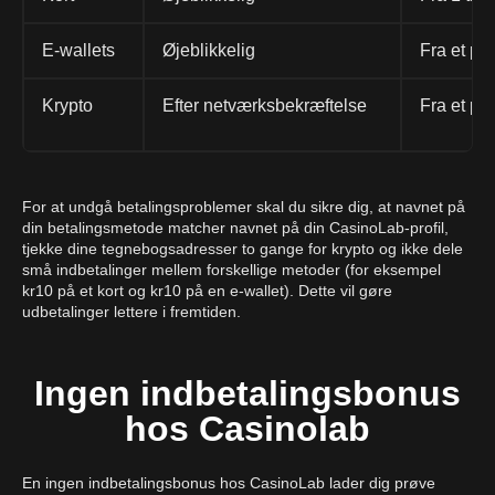
E-wallets
Øjeblikkelig
Fra et par
Krypto
Efter netværksbekræftelse
Fra et par
For at undgå betalingsproblemer skal du sikre dig, at navnet på
din betalingsmetode matcher navnet på din CasinoLab-profil,
tjekke dine tegnebogsadresser to gange for krypto og ikke dele
små indbetalinger mellem forskellige metoder (for eksempel
kr10 på et kort og kr10 på en e-wallet). Dette vil gøre
udbetalinger lettere i fremtiden.
Ingen indbetalingsbonus
hos Casinolab
En ingen indbetalingsbonus hos CasinoLab lader dig prøve